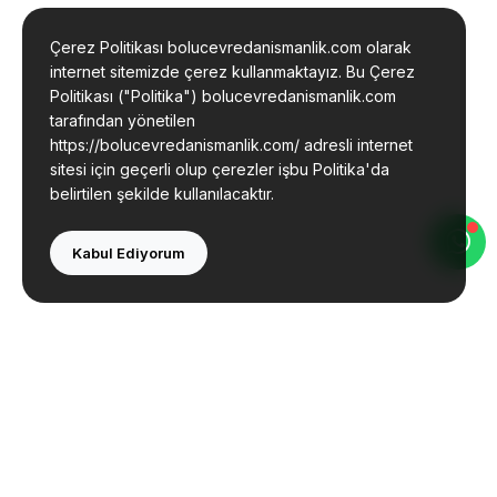
Çerez Politikası bolucevredanismanlik.com olarak
internet sitemizde çerez kullanmaktayız. Bu Çerez
Politikası ("Politika") bolucevredanismanlik.com
tarafından yönetilen
https://bolucevredanismanlik.com/ adresli internet
sitesi için geçerli olup çerezler işbu Politika'da
belirtilen şekilde kullanılacaktır.
Kabul Ediyorum
Bolu Çevre Mühendislik olarak çevre danışmanlığı
ve mühendislik hizmetleri sunmaktayız. Tecrübeli
ekibimizle yanınızdayız.