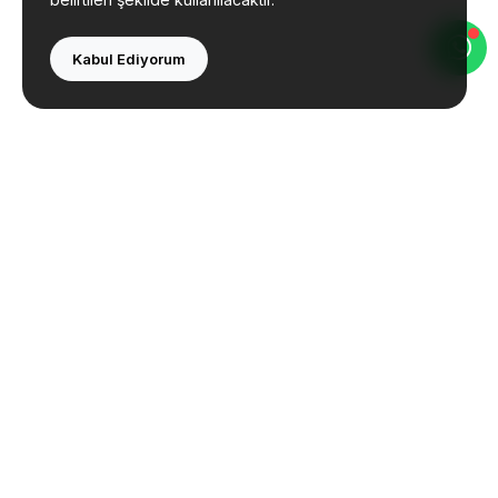
Kabul Ediyorum
Bolu Çevre Mühendislik olarak çevre danışmanlığı
ve mühendislik hizmetleri sunmaktayız. Tecrübeli
ekibimizle yanınızdayız.
İletişim
Sağlık Mah. Karadere Cad. 63 B/9 Merkez/Bolu