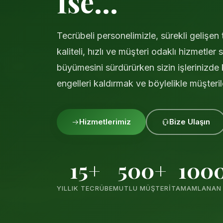
İse...
Tecrübeli personelimizle, sürekli gelişen 
kaliteli, hızlı ve müşteri odaklı hizmetler
büyümesini sürdürürken sizin işlerinizde 
engelleri kaldırmak ve böylelikle müşterile
Hizmetlerimiz
Bize Ulaşın
15+
500+
100
YILLIK TECRÜBE
MUTLU MÜŞTERI
TAMAMLANAN 