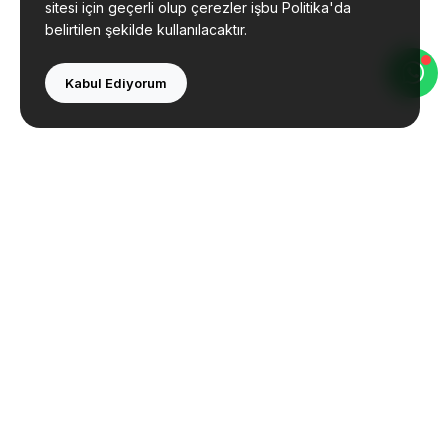
sitesi için geçerli olup çerezler işbu Politika'da
belirtilen şekilde kullanılacaktır.
Kabul Ediyorum
Bolu Çevre Mühendislik olarak çevre danışmanlığı
ve mühendislik hizmetleri sunmaktayız. Tecrübeli
ekibimizle yanınızdayız.
İletişim