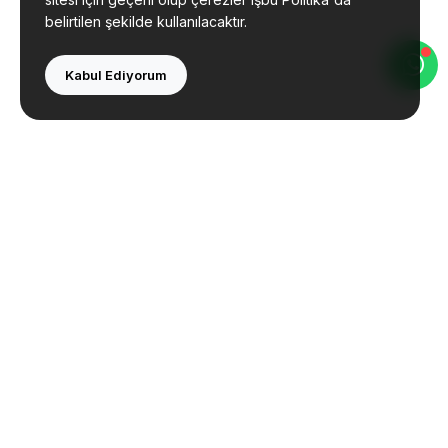
belirtilen şekilde kullanılacaktır.
Kabul Ediyorum
Bolu Çevre Mühendislik olarak çevre danışmanlığı
ve mühendislik hizmetleri sunmaktayız. Tecrübeli
ekibimizle yanınızdayız.
İletişim