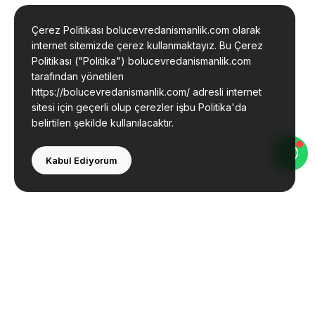
Çerez Politikası bolucevredanismanlik.com olarak
internet sitemizde çerez kullanmaktayız. Bu Çerez
Politikası ("Politika") bolucevredanismanlik.com
tarafından yönetilen
https://bolucevredanismanlik.com/ adresli internet
sitesi için geçerli olup çerezler işbu Politika'da
belirtilen şekilde kullanılacaktır.
Kabul Ediyorum
Bolu Çevre Mühendislik olarak çevre danışmanlığı
ve mühendislik hizmetleri sunmaktayız. Tecrübeli
ekibimizle yanınızdayız.